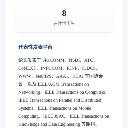
8
在读博士生
代表性发表平台
论文发表于 SIGCOMM、NSDI、ATC、
CoNEXT、INFOCOM、ICNP、ICDCS、
WWW、NeurIPS、AAAI、IJCAI 等国际会
议，以及 IEEE/ACM Transactions on
Networking、IEEE Transactions on Computers、
IEEE Transactions on Parallel and Distributed
Systems、IEEE Transactions on Mobile
Computing、IEEE JSAC、IEEE Transactions on
Knowledge and Data Engineering 等期刊。