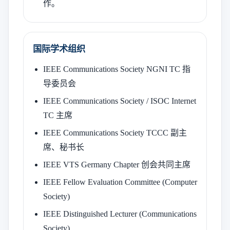
作。
国际学术组织
IEEE Communications Society NGNI TC 指
导委员会
IEEE Communications Society / ISOC Internet
TC 主席
IEEE Communications Society TCCC 副主
席、秘书长
IEEE VTS Germany Chapter 创会共同主席
IEEE Fellow Evaluation Committee (Computer
Society)
IEEE Distinguished Lecturer (Communications
Society)